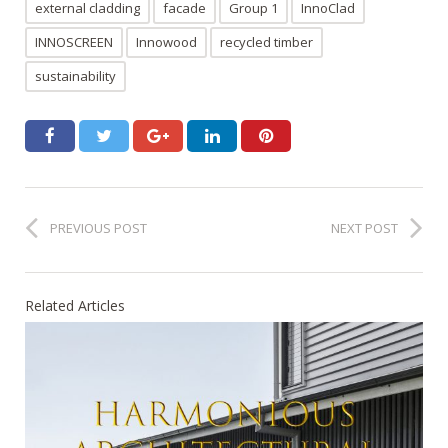
external cladding
facade
Group 1
InnoClad
INNOSCREEN
Innowood
recycled timber
sustainability
PREVIOUS POST
NEXT POST
Related Articles