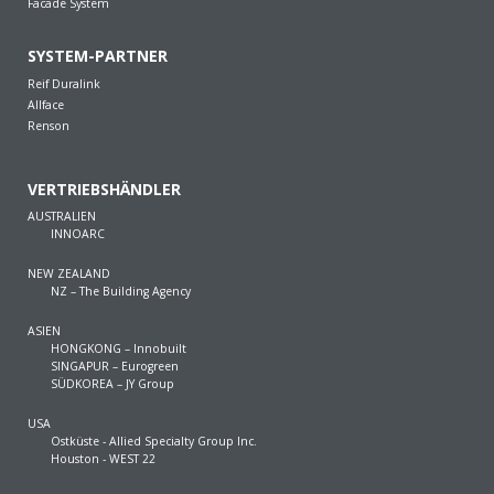
Facade System
SYSTEM-PARTNER
Reif Duralink
Allface
Renson
VERTRIEBSHÄNDLER
AUSTRALIEN
INNOARC
NEW ZEALAND
NZ – The Building Agency
ASIEN
HONGKONG – Innobuilt
SINGAPUR – Eurogreen
SÜDKOREA – JY Group
USA
Ostküste - Allied Specialty Group Inc.
Houston - WEST 22