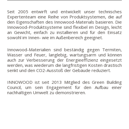
Seit 2005 entwirft und entwickelt unser technisches
INNOWOOD Case Studies
GEWERBLICHE BEREICHE
Expertenteam eine Reihe von Produktsystemen, die auf
den Eigenschaften des Innowood-Materials basieren. Die
INNOWOOD Whitepaper Articles
BILDUNG
Innowood-Produktsysteme sind flexibel im Design, leicht
an Gewicht, einfach zu installieren und für den Einsatz
sowohl im Innen- wie im Außenbereich geeignet.
GASTGEWERBE
Innowood-Materialien sind beständig gegen Termiten,
ÖFFENTLICHE EINRICHTUNGEN
Wasser und Feuer, langlebig, wartungsarm und können
auch zur Verbesserung der Energieeffizienz eingesetzt
GESUNDHEIT UND ALTENPFLEGE
werden, was wiederum die langfristigen Kosten drastisch
senkt und den CO2-Ausstoß der Gebäude reduziert.
INNOWOOD ist seit 2013 Mitglied des Green Building
Council, um sein Engagement für den Aufbau einer
nachhaltigen Umwelt zu demonstrieren.