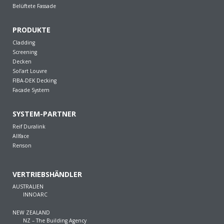
Belüftete Fassade
PRODUKTE
Cladding
Screening
Decken
Sol’art Louvre
FIBA-DEK Decking
Facade System
SYSTEM-PARTNER
Reif Duralink
Allface
Renson
VERTRIEBSHÄNDLER
AUSTRALIEN
INNOARC
NEW ZEALAND
NZ – The Building Agency