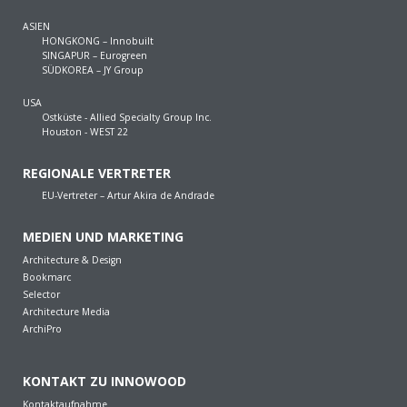
ASIEN
HONGKONG – Innobuilt
SINGAPUR – Eurogreen
SÜDKOREA – JY Group
USA
Ostküste - Allied Specialty Group Inc.
Houston - WEST 22
REGIONALE VERTRETER
EU-Vertreter – Artur Akira de Andrade
MEDIEN UND MARKETING
Architecture & Design
Bookmarc
Selector
Architecture Media
ArchiPro
KONTAKT ZU INNOWOOD
Kontaktaufnahme