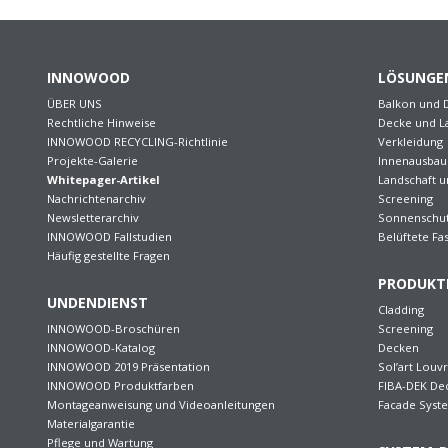
INNOWOOD
LÖSUNGE
ÜBER UNS
Balkon und 
Rechtliche Hinweise
Decke und L
INNOWOOD RECYCLING-Richtlinie
Verkleidung
Projekte-Galerie
Innenausbau
Whitepager-Artikel
Landschaft 
Nachrichtenarchiv
Screening
Newsletterarchiv
Sonnenschu
INNOWOOD Fallstudien
Belüftete Fa
Häufig gestellte Fragen
PRODUKT
UNDENDIENST
Cladding
INNOWOOD-Broschüren
Screening
INNOWOOD-Katalog
Decken
INNOWOOD 2019 Präsentation
Sol’art Louv
INNOWOOD Produktfarben
FIBA-DEK De
Montageanweisung und Videoanleitungen
Facade Syst
Materialgarantie
Pflege und Wartung