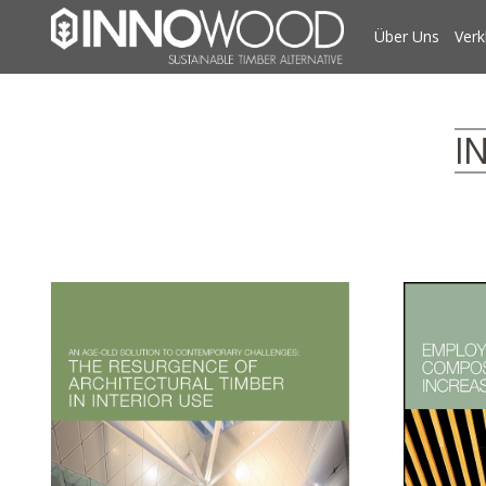
Über Uns
Verk
I