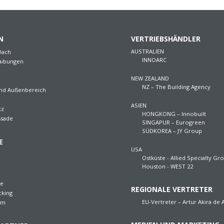
N
VERTRIEBSHÄNDLER
AUSTRALIEN
Dach
INNOARC
aibungen
NEW ZEALAND
NZ – The Building Agency
und Außenbereich
ASIEN
tz
HONGKONG – Innobuilt
ssade
SINGAPUR – Eurogreen
SÜDKOREA – JY Group
E
USA
Ostküste - Allied Specialty Gro
Houston - WEST 22
re
REGIONALE VERTRETER
cking
EU-Vertreter – Artur Akira de
em