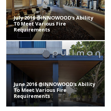
INNOWOOD Case Studies
GEWERBLICHE BEREICHE
July 2016 @INNOWOOD’s Ability
INNOWOOD Whitepaper Articles
BILDUNG
T0 Meet Various Fire
Requirements
GASTGEWERBE
ÖFFENTLICHE EINRICHTUNGEN
GESUNDHEIT UND ALTENPFLEGE
June 2016 @INNOWOOD’s Ability
To Meet Various Fire
Requirements