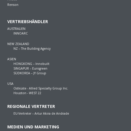
Renson
VERTRIEBSHÄNDLER
AUSTRALIEN
INNOARC
NEW ZEALAND
NZ – The Building Agency
ASIEN
HONGKONG – Innobuilt
SINGAPUR – Eurogreen
SÜDKOREA – JY Group
USA
Ostküste - Allied Specialty Group Inc.
Houston - WEST 22
REGIONALE VERTRETER
EU-Vertreter – Artur Akira de Andrade
MEDIEN UND MARKETING