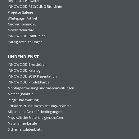
Rechtliche Hinweise
INNOWOOD RECYCLING-Richtlinie
Projekte-Galerie
Whitepager-Artikel
Nachrichtenarchiv
Newsletterarchiv
INNOWOOD Fallstudien
Häufig gestellte Fragen
UNDENDIENST
INNOWOOD-Broschüren
INNOWOOD-Katalog
INNOWOOD 2019 Präsentation
INNOWOOD Produktfarben
Montageanweisung und Videoanleitungen
Materialgarantie
Pflege und Wartung
Leitfaden zu Neubeschichtungsverfahren
Allgemeine Geschäftsbedingungen
Physikalische Materialeigenschaften
Materialmerkmale
Sicherheitsdatenblatt