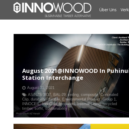
Über Uns
Verk
August 2021@INNOWOOD In Puhinu
Station Interchange
August 31, 2021
AS/NZS 3837
,
BAL-29
,
ceiling
,
composite
,
Concealed
Clip
,
durability
,
durable
,
Environmental Product
,
Group 1
,
INNOCEIL
,
InnoClad
,
Innowood
,
Internal Lining
,
recycled
timber
,
soffit
,
sustainability