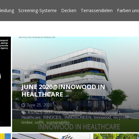
leidung
Screening-Systeme
Decken
Terrassendielen
Farben und
i
JUNE 2020@INNOWOOD IN
HEALTHCARE
June 25, 2020
AS/NZS 3837
,
composite timber
,
durability
,
Group 1
,
Healthcare
,
INNOCEIL
,
INNOSCREEN
,
Innowood
,
recycled
timber
,
soffit
,
sustainability