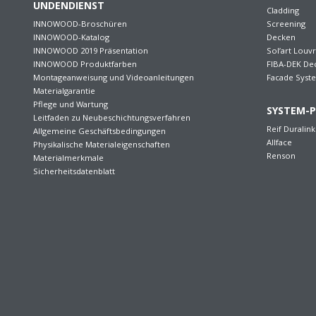
UNDENDIENST
Cladding
INNOWOOD-Broschüren
Screening
INNOWOOD-Katalog
Decken
INNOWOOD 2019 Präsentation
Sol’art Louv
INNOWOOD Produktfarben
FIBA-DEK De
Montageanweisung und Videoanleitungen
Facade Syst
Materialgarantie
Pflege und Wartung
SYSTEM-
Leitfaden zu Neubeschichtungsverfahren
Reif Duralink
Allgemeine Geschäftsbedingungen
Allface
Physikalische Materialeigenschaften
Renson
Materialmerkmale
Sicherheitsdatenblatt