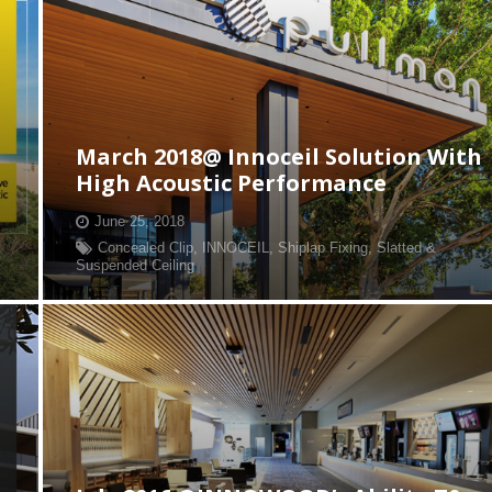
March 2018@ Innoceil Solution With
High Acoustic Performance
June 25, 2018
Concealed Clip
,
INNOCEIL
,
Shiplap Fixing
,
Slatted &
Suspended Ceiling