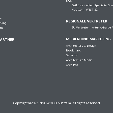
USA
Ostküste - Allied Specialty Gro
Houston - WEST 22
re
REGIONALE VERTRETER
cking
EU-Vertreter – Artur Akira de
em
MEDIEN UND MARKETING
PARTNER
Architecture & Design
Bookmarc
Selector
Architecture Media
ArchiPro
Copyright ©2022 INNOWOOD Australia. All rights reserved