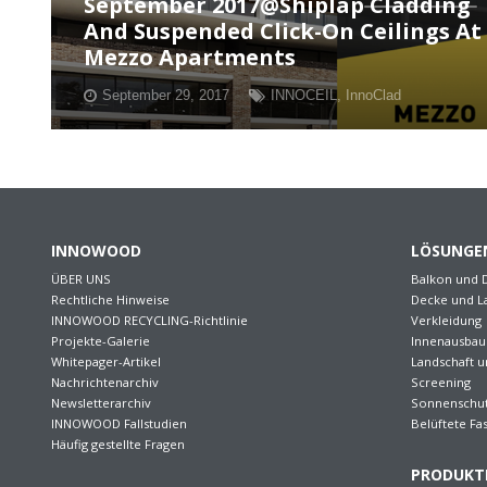
September 2017@Shiplap Cladding
And Suspended Click-On Ceilings At
Mezzo Apartments
September 29, 2017
INNOCEIL
,
InnoClad
INNOWOOD
LÖSUNGE
ÜBER UNS
Balkon und 
Rechtliche Hinweise
Decke und L
INNOWOOD RECYCLING-Richtlinie
Verkleidung
Projekte-Galerie
Innenausbau
Whitepager-Artikel
Landschaft 
Nachrichtenarchiv
Screening
Newsletterarchiv
Sonnenschu
INNOWOOD Fallstudien
Belüftete Fa
Häufig gestellte Fragen
PRODUKT