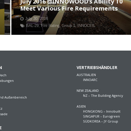
July 2016 @INNOWOOD’s Ability T0
Meet Various Fire Requirements
July 30, 2016
BAL-29
,
Fire Rating
,
Group 1
,
INNOCEIL
N
VERTRIEBSHÄNDLER
AUSTRALIEN
Dach
INNOARC
aibungen
NEW ZEALAND
NZ – The Building Agency
und Außenbereich
ASIEN
tz
HONGKONG – Innobuilt
ssade
SINGAPUR – Eurogreen
SÜDKOREA – JY Group
E