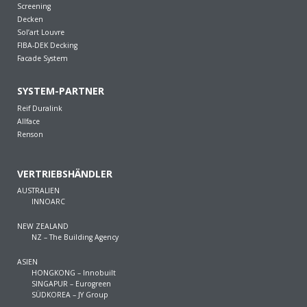
Screening
Decken
Sol’art Louvre
FIBA-DEK Decking
Facade System
SYSTEM-PARTNER
Reif Duralink
Allface
Renson
VERTRIEBSHÄNDLER
AUSTRALIEN
INNOARC
NEW ZEALAND
NZ – The Building Agency
ASIEN
HONGKONG – Innobuilt
SINGAPUR – Eurogreen
SÜDKOREA – JY Group